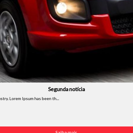
Segunda notícia
stry. Lorem Ipsum has been th...
o do texto
Saiba mais
entar ou diminuir a fonte em nosso site, utilize os atalhos Ctrl+ (