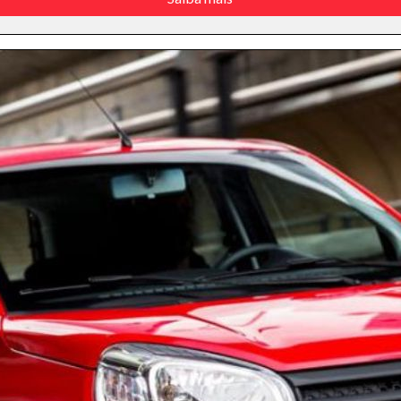
) e Ctrl- (para diminuir) no seu teclado.