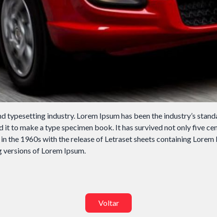
nd typesetting industry. Lorem Ipsum has been the industry’s stan
it to make a type specimen book. It has survived not only five centu
 in the 1960s with the release of Letraset sheets containing Lore
o do texto
g versions of Lorem Ipsum.
entar ou diminuir a fonte em nosso site, utilize os atalhos Ctrl+ (
) e Ctrl- (para diminuir) no seu teclado.
Voltar