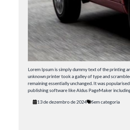
Lorem Ipsum is simply dummy text of the printing a
unknown printer took a galley of type and scrambled 
remaining essentially unchanged. It was popularised
Tamanh
publishing software like Aldus PageMaker includin
13 de dezembro de 2024
Sem categoria
Para aum
aumentar