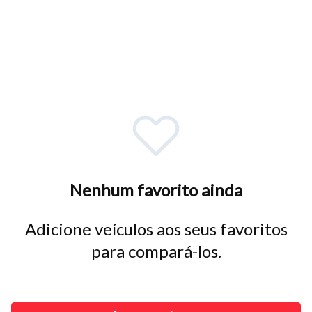
Tamanho do texto
Para aumentar ou diminuir a fonte em nosso site, utilize os
atalhos Ctrl+ (para aumentar) e Ctrl- (para diminuir) no seu
teclado.
Fechar
Nenhum favorito ainda
Adicione veículos aos seus favoritos
para compará-los.