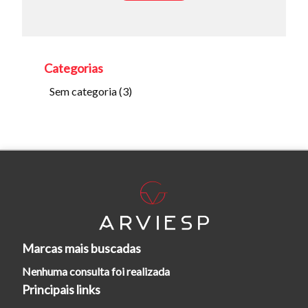
Categorias
Sem categoria
(3)
Tamanho do texto
Para aumentar ou diminuir a fonte em nosso site, utilize os
Marcas mais buscadas
atalhos Ctrl+ (para aumentar) e Ctrl- (para diminuir) no seu
teclado.
Nenhuma consulta foi realizada
Principais links