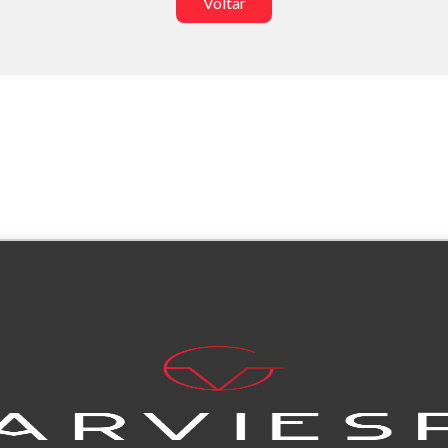
Voltar
o do texto
entar ou diminuir a fonte em nosso site, utilize os atalhos Ctrl+ (
) e Ctrl- (para diminuir) no seu teclado.