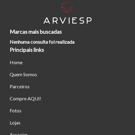
Marcas mais buscadas
Nenhuma consulta foi realizada
Tamanho do texto
Principais links
Home
Para aumentar ou diminuir a fonte em nosso site, utilize os
atalhos Ctrl+ (para aumentar) e Ctrl- (para diminuir) no seu
Quem Somos
teclado.
Parceiros
Compre AQUI!
Fechar
Fotos
Lojas
Associar