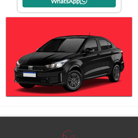
WhatsApp
Tamanho do texto
Para aumentar ou diminuir a fonte em nosso site, utilize os
atalhos Ctrl+ (para aumentar) e Ctrl- (para diminuir) no seu
teclado.
Fechar