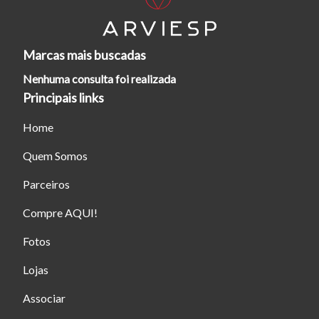
atalhos Ctrl+ (para aumentar) e Ctrl- (para diminuir) no seu
teclado.
Marcas mais buscadas
Fechar
Nenhuma consulta foi realizada
Principais links
Home
Quem Somos
Parceiros
Compre AQUI!
Fotos
Lojas
Associar